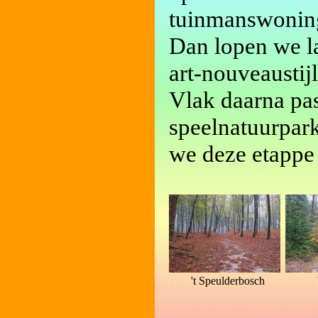
tuinmanswoning
Dan lopen we l
art-nouveaustij
Vlak daarna pas
speelnatuurpa
we deze etappe
't Speulderbosch