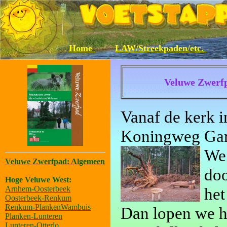
Home
LAW/Streekpaden/etc.
Veluwe Zwerf
Vanaf de kerk 
Koningweg Gard
We 
Veluwe Zwerfpad: Algemeen
doo
Hoge Veluwe West:
Arnhem-Oosterbeek
het
Oosterbeek-Renkum
Renkum-PlankenWambuis
Dan lopen we he
Planken-Lunteren
Lunteren-Otterlo