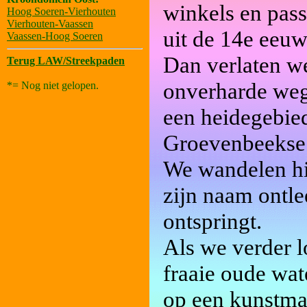
winkels en pass
Hoog Soeren-Vierhouten
Vierhouten-Vaassen
uit de 14e eeuw
Vaassen-Hoog Soeren
Dan verlaten we
Terug LAW/Streekpaden
onverharde weg
*= Nog niet gelopen.
een heidegebied
Groevenbeekse
We wandelen hi
zijn naam ontle
ontspringt.
Als we verder 
fraaie oude wa
op een kunstma