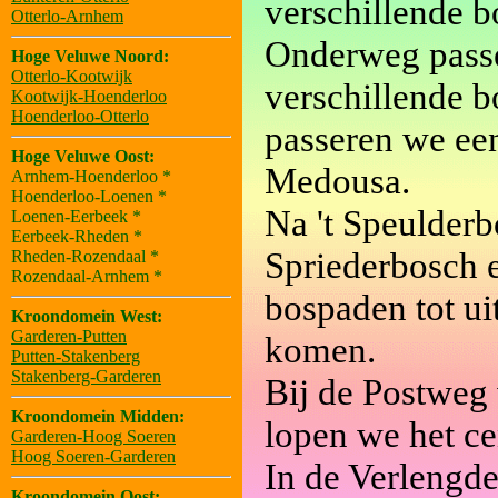
verschillende b
Otterlo-Arnhem
Onderweg passe
Hoge Veluwe Noord:
Otterlo-Kootwijk
verschillende 
Kootwijk-Hoenderloo
Hoenderloo-Otterlo
passeren we een
Hoge Veluwe Oost:
Medousa.
Arnhem-Hoenderloo *
Hoenderloo-Loenen *
Na 't Speulderb
Loenen-Eerbeek *
Eerbeek-Rheden *
Spriederbosch 
Rheden-Rozendaal *
Rozendaal-Arnhem *
bospaden tot uit
Kroondomein West:
Garderen-Putten
komen.
Putten-Stakenberg
Stakenberg-Garderen
Bij de Postweg
Kroondomein Midden:
lopen we het c
Garderen-Hoog Soeren
Hoog Soeren-Garderen
In de Verlengde
Kroondomein Oost: