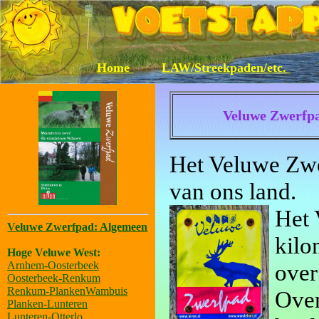
Home
LAW/Streekpaden/etc.
Veluwe Zwerfpa
Het Veluwe Zwer
van ons land.
Het 
Veluwe Zwerfpad: Algemeen
kilo
Hoge Veluwe West:
Arnhem-Oosterbeek
over
Oosterbeek-Renkum
Renkum-PlankenWambuis
Over
Planken-Lunteren
Lunteren-Otterlo