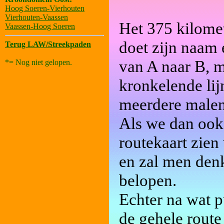
Hoog Soeren-Vierhouten
Vierhouten-Vaassen
Het 375 kilome
Vaassen-Hoog Soeren
doet zijn naam 
Terug LAW/Streekpaden
van A naar B, m
*= Nog niet gelopen.
kronkelende lij
meerdere malen
Als we dan ook 
routekaart zien
en zal men denk
belopen.
Echter na wat p
de gehele route