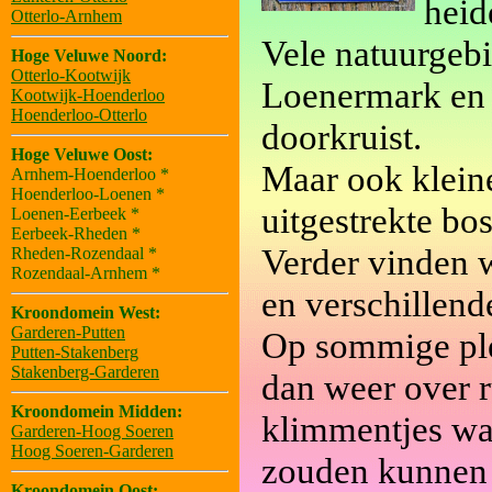
heid
Otterlo-Arnhem
Vele natuurgeb
Hoge Veluwe Noord:
Otterlo-Kootwijk
Loenermark en 
Kootwijk-Hoenderloo
Hoenderloo-Otterlo
doorkruist.
Hoge Veluwe Oost:
Maar ook kleine
Arnhem-Hoenderloo *
Hoenderloo-Loenen *
uitgestrekte b
Loenen-Eerbeek *
Eerbeek-Rheden *
Verder vinden 
Rheden-Rozendaal *
Rozendaal-Arnhem *
en verschillen
Kroondomein West:
Garderen-Putten
Op sommige ple
Putten-Stakenberg
Stakenberg-Garderen
dan weer over r
Kroondomein Midden:
klimmentjes waa
Garderen-Hoog Soeren
Hoog Soeren-Garderen
zouden kunnen 
Kroondomein Oost: