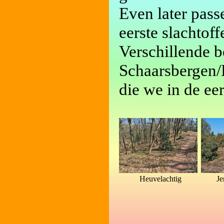
Even later pass
eerste slachtof
Verschillende b
Schaarsbergen/
die we in de ee
Heuvelachtig
Je