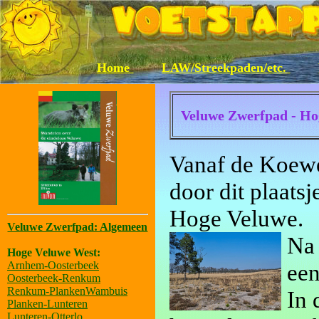
Home
LAW/Streekpaden/etc.
Veluwe Zwerfpad - Ho
Vanaf de Koewe
door dit plaats
Hoge Veluwe.
Veluwe Zwerfpad: Algemeen
Na 
Hoge Veluwe West:
Arnhem-Oosterbeek
een
Oosterbeek-Renkum
Renkum-PlankenWambuis
In 
Planken-Lunteren
Lunteren-Otterlo