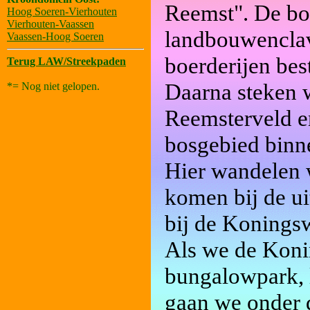
Reemst". De bo
Hoog Soeren-Vierhouten
Vierhouten-Vaassen
landbouwenclav
Vaassen-Hoog Soeren
boerderijen best
Terug LAW/Streekpaden
Daarna steken 
*= Nog niet gelopen.
Reemsterveld e
bosgebied binn
Hier wandelen 
komen bij de u
bij de Konings
Als we de Koni
bungalowpark, 
gaan we onder 