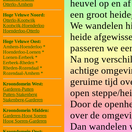
heuvel op en af
Otterlo-Arnhem
een groot heide
Hoge Veluwe Noord:
Otterlo-Kootwijk
We wandelen hi
Kootwijk-Hoenderloo
Hoenderloo-Otterlo
heide afgewisse
Hoge Veluwe Oost:
passeren we een
Arnhem-Hoenderloo *
Hoenderloo-Loenen *
Na nog verschi
Loenen-Eerbeek *
Eerbeek-Rheden *
achtige omgevi
Rheden-Rozendaal *
Rozendaal-Arnhem *
geruime tijd ov
Kroondomein West:
Garderen-Putten
open steppe/hei
Putten-Stakenberg
Stakenberg-Garderen
Door de openhe
Kroondomein Midden:
over de omgevi
Garderen-Hoog Soeren
Hoog Soeren-Garderen
Dan wandelen 
Kroondomein Oost: