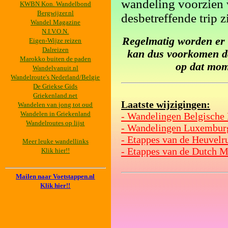
wandeling voorzien v
KWBN Kon. Wandelbond
Bergwijzer.nl
desbetreffende trip 
Wandel Magazine
N.I.V.O.N.
Regelmatig worden er 
Eigen-Wijze reizen
Dalreizen
kan dus voorkomen dat
Marokko buiten de paden
op dat mom
Wandelvanuit.nl
Wandelroute's Nederland/Belgie
De Griekse Gids
Griekenland.net
Laatste wijzigingen:
Wandelen van jong tot oud
Wandelen in Griekenland
- Wandelingen Belgische
Wandelroutes op lijst
- Wandelingen Luxembur
- Etappes van de Heuvelr
Meer leuke wandellinks
- Etappes van de Dutch M
Klik hier!!
Mailen naar Voetstappen.nl
Klik hier!!