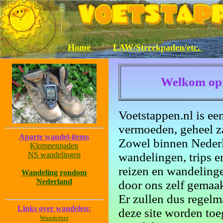
Home
LAW/Streekpaden/etc.
Welkom op 
Voetstappen.nl is een
vermoeden, geheel z
Aparte wandel-items
Zowel binnen Nederla
Klompenpaden
NS wandelingen
wandelingen, trips e
reizen en wandelinge
Wandeling rondom
Nederland
door ons zelf gemaak
Er zullen dus regel
Links over wandelen:
deze site worden toe
Wandelnet