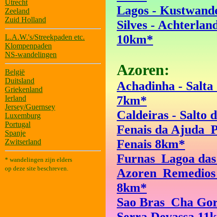
Utrecht
Lagos - Kustwand
Zeeland
Zuid Holland
Silves - Achterlan
10km*
L.A.W.'s/Streekpaden etc.
Klompenpaden
NS-wandelingen
Azoren:
België
Duitsland
Achadinha - Salta
Griekenland
7km*
Ierland
Jersey/Guernsey
Caldeiras - Salto
Luxemburg
Portugal
Fenais da Ajuda_P
Spanje
Fenais 8km*
Zwitserland
Furnas_Lagoa das
* wandelingen zijn elders
op deze site beschreven.
Azoren_Remedios
8km*
Sao Bras_Cha Go
Serra Devassa 11