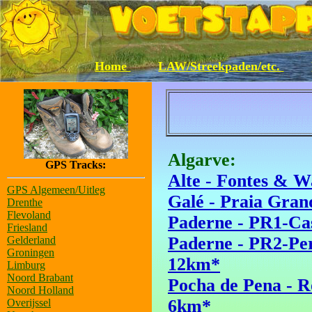
Home
LAW/Streekpaden/etc.
Algarve:
GPS Tracks:
Alte - Fontes & 
GPS Algemeen/Uitleg
Galé - Praia Gra
Drenthe
Flevoland
Paderne - PR1-Ca
Friesland
Paderne - PR2-Pe
Gelderland
Groningen
12km*
Limburg
Noord Brabant
Pocha de Pena - 
Noord Holland
6km*
Overijssel