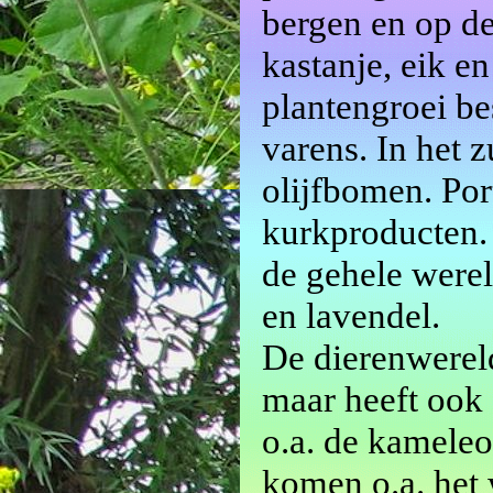
bergen en op de
kastanje, eik 
plantengroei be
varens. In het 
olijfbomen. Por
kurkproducten. 
de gehele werel
en lavendel.
De dierenwereld
maar heeft ook 
o.a. de kamele
komen o.a. het 