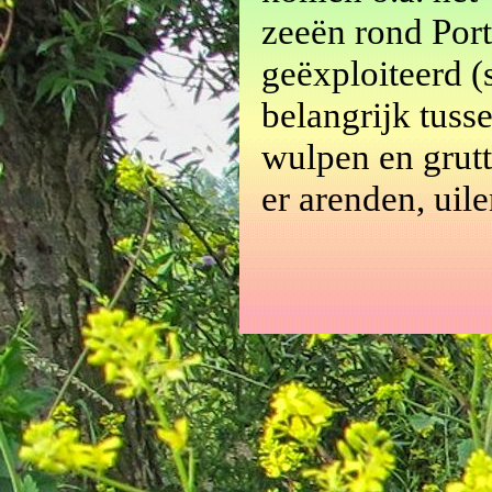
zeeën rond Port
geëxploiteerd (
belangrijk tusse
wulpen en grutto
er arenden, uil