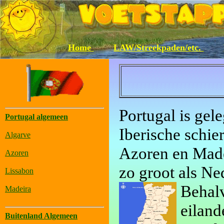
Home
LAW/Streekpaden/etc.
Portugal is gel
Portugal algemeen
Iberische schie
Algarve
Azoren en Madei
Azoren
zo groot als Ne
Lissabon
Behalv
Madeira
eiland
Buitenland Algemeen