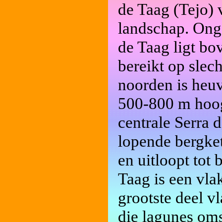
de Taag (Tejo) 
landschap. Onge
de Taag ligt bo
bereikt op slec
noorden is heuv
500-800 m hoog
centrale Serra 
lopende bergket
en uitloopt tot
Taag is een vla
grootste deel 
die lagunes oms