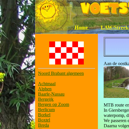
Home
LAW/Streek
Aan de oostk
Noord Brabant algemeen
Achtmaal
Alphen
Baarle-Nassau
Bergeijk
Bergen op Zoom
MTB route en 
Berlicum
In Giersberg
Borkel
waterpomp, da
Boxtel
We passeren e
Breda
Daarna volgen