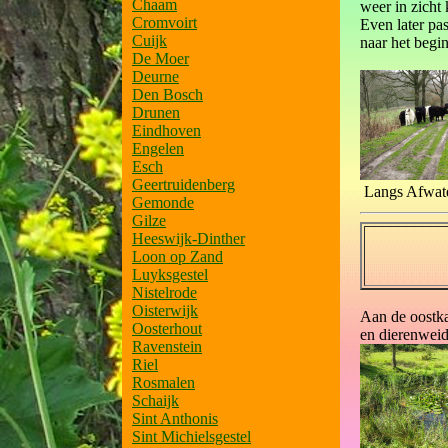
Chaam
weer in zicht
Cromvoirt
Even later pa
Cuijk
naar het begi
De Moer
Deurne
Den Bosch
Drunen
Eindhoven
Engelen
Esch
Geertruidenberg
Langs Afwate
Gemonde
Gilze
Heeswijk-Dinther
Loon op Zand
Luyksgestel
Nistelrode
Oisterwijk
Aan de oostka
Oosterhout
en dierenweid
Ravenstein
Riel
Rosmalen
Schaijk
Sint Anthonis
Sint Michielsgestel