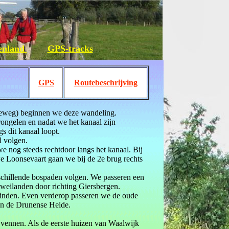
tenland
GPS-tracks
GPS
Routebeschrijving
seweg) beginnen we deze wandeling.
ongelen en nadat we het kanaal zijn
s dit kanaal loopt.
l volgen.
we nog steeds rechtdoor langs het kanaal. Bij
e Loonsevaart gaan we bij de 2e brug rechts
rschillende bospaden volgen. We passeren een
weilanden door richting Giersbergen.
inden. Even verderop passeren we de oude
an de Drunense Heide.
 vennen. Als de eerste huizen van Waalwijk