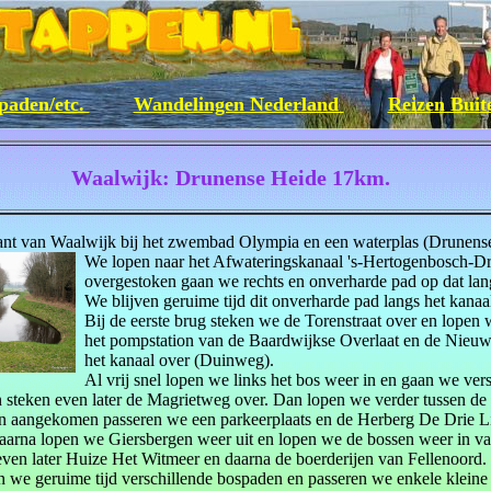
paden/etc.
Wandelingen Nederland
Reizen Bui
Waalwijk: Drunense Heide 17km.
ant van Waalwijk bij het zwembad Olympia en een waterplas (Drunen
We lopen naar het Afwateringskanaal 's-Hertogenbosch-Dr
overgestoken gaan we rechts en onverharde pad op dat lang
We blijven geruime tijd dit onverharde pad langs het kanaa
Bij de eerste brug steken we de Torenstraat over en lopen 
het pompstation van de Baardwijkse Overlaat en de Nieuw
het kanaal over (Duinweg).
Al vrij snel lopen we links het bos weer in en gaan we ve
steken even later de Magrietweg over. Dan lopen we verder tussen de 
en aangekomen passeren we een parkeerplaats en de Herberg De Drie L
arna lopen we Giersbergen weer uit en lopen we de bossen weer in v
ven later Huize Het Witmeer en daarna de boerderijen van Fellenoord.
 we geruime tijd verschillende bospaden en passeren we enkele kleine