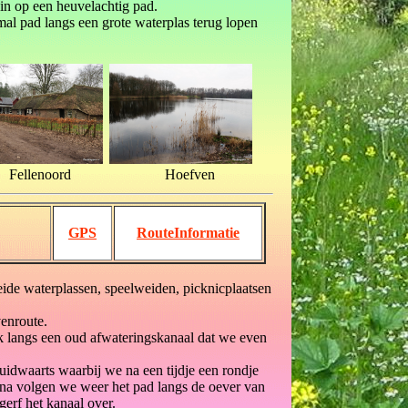
in op een heuvelachtig pad.
al pad langs een grote waterplas terug lopen
Fellenoord
Hoefven
GPS
RouteInformatie
eide waterplassen, speelweiden, picknicplaatsen
venroute.
k langs een oud afwateringskanaal dat we even
idwaarts waarbij we na een tijdje een rondje
rna volgen we weer het pad langs de oever van
gerf het kanaal over.