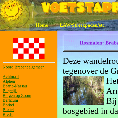
Home
LAW/Streekpaden/etc.
Rosmalen: Braba
Deze wandelrou
Noord Brabant algemeen
tegenover de G
Achtmaal
Het
Alphen
Baarle-Nassau
Arm
Bergeijk
Bergen op Zoom
Bij
Berlicum
Borkel
bosgebied in da
Boxtel
Breda