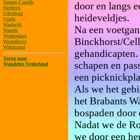
Sprang-Capelle
door en langs e
Strijbeek
Udenhout
heideveldjes.
Vught
Waalwijk
Na een voetgang
Waspik
Werkendam
Binckhorst/Cel
Westelbeers
Willemstad
gehandicapten. 
Terug naar
schapen en pass
Wandelen Nederland
een picknickplaa
Als we het geb
het Brabants Wa
bospaden door 
Nadat we de Rod
we door een heu