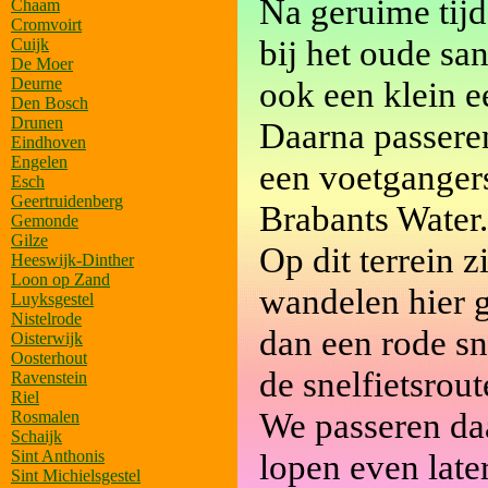
Na geruime tij
Chaam
Cromvoirt
bij het oude sa
Cuijk
De Moer
Deurne
ook een klein ee
Den Bosch
Drunen
Daarna passere
Eindhoven
Engelen
een voetgangers
Esch
Geertruidenberg
Brabants Water.
Gemonde
Gilze
Op dit terrein 
Heeswijk-Dinther
Loon op Zand
wandelen hier g
Luyksgestel
Nistelrode
dan een rode sne
Oisterwijk
Oosterhout
de snelfietsrou
Ravenstein
Riel
We passeren da
Rosmalen
Schaijk
Sint Anthonis
lopen even late
Sint Michielsgestel