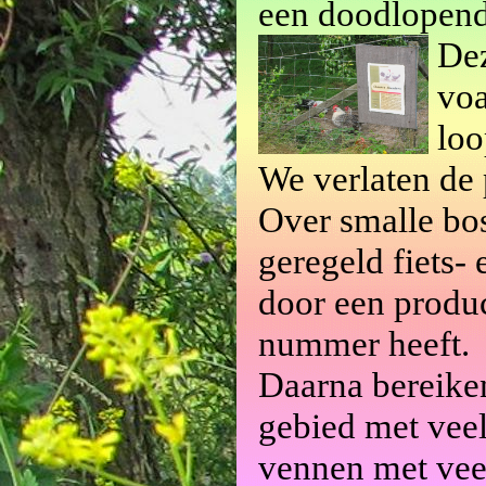
een doodlopend
Dez
voa
loo
We verlaten de 
Over smalle bos
geregeld fiets-
door een produc
nummer heeft.
Daarna bereike
gebied met veel
vennen met vee