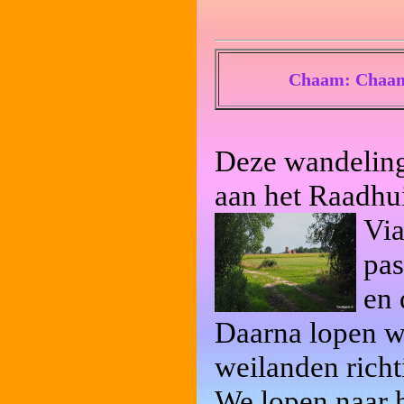
Chaam: Chaam
Deze wandeling
aan het Raadhui
Via
pas
en 
Daarna lopen w
weilanden rich
We lopen naar h