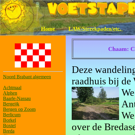
Home
LAW/Streekpaden/etc.
Chaam: Ch
Deze wandeling 
Noord Brabant algemeen
raadhuis bij de
Achtmaal
We 
Alphen
Baarle-Nassau
Ant
Bergeijk
Bergen op Zoom
We 
Berlicum
Borkel
over de Bredas
Boxtel
Breda