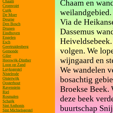
Chaam en wande
Chaam
Cromvoirt
weilandgebied.
Cuijk
De Moer
Deurne
Via de Heikanse
Den Bosch
Drunen
Dassemus wande
Eindhoven
Engelen
Heiveldsebeek. 
Esch
Geertruidenberg
volgen. We lope
Gemonde
Gilze
wijngaard en s
Heeswijk-Dinther
Loon op Zand
We wandelen ve
Luyksgestel
Nistelrode
bosachtig gebie
Oisterwijk
Oosterhout
Broekse Beek. 
Ravenstein
Riel
deze beek verd
Rosmalen
Schaijk
Sint Anthonis
buurtschap Sni
Sint Michielsgestel