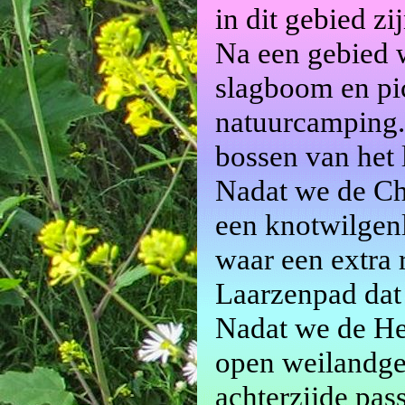
in dit gebied z
Na een gebied 
slagboom en pi
natuurcamping.
bossen van het
Nadat we de Ch
een knotwilgen
waar een extra
Laarzenpad dat 
Nadat we de He
open weilandge
achterzijde pas