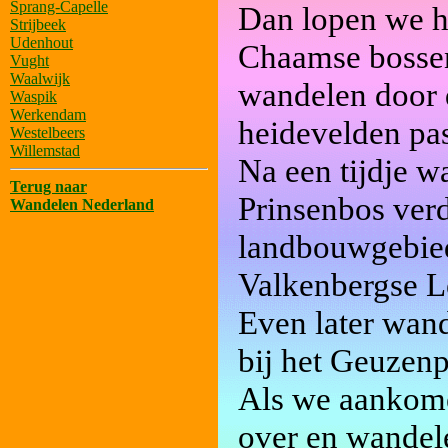
Sprang-Capelle
Dan lopen we h
Strijbeek
Udenhout
Chaamse bossen
Vught
Waalwijk
wandelen door 
Waspik
Werkendam
heidevelden pa
Westelbeers
Willemstad
Na een tijdje w
Terug naar
Prinsenbos verd
Wandelen Nederland
landbouwgebied
Valkenbergse Le
Even later wan
bij het Geuzenp
Als we aankome
over en wandel