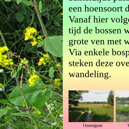
een hoensoort 
Vanaf hier volg
tijd de bossen w
grote ven met w
Via enkele bos
steken deze ov
wandeling.
Ossengoor