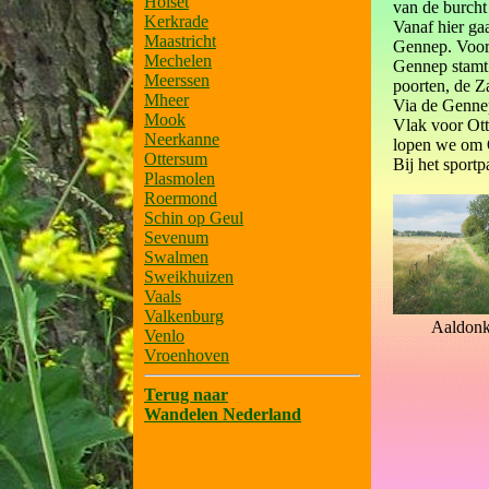
Holset
van de burcht 
Kerkrade
Vanaf hier ga
Maastricht
Gennep. Voor
Mechelen
Gennep stamt 
Meerssen
poorten, de Z
Mheer
Via de Gennep
Mook
Vlak voor Ott
Neerkanne
lopen we om O
Ottersum
Bij het sport
Plasmolen
Roermond
Schin op Geul
Sevenum
Swalmen
Sweikhuizen
Vaals
Valkenburg
Aaldonk
Venlo
Vroenhoven
Terug naar
Wandelen Nederland