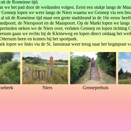
uit de Romeinse tijd.
an we het pad door de weilanden volgen. Eerst een stukje langs de Ma
 Gennep lopen we weer langs de Niers waarna we Gennep via een brug
al uit de Romeinse tijd maar een grote stadsbrand in de 16e eeuw heeft 
andpoort, de Nierspoort en de Maaspoort. Op de Markt lopen we langs h
ermolen steken we de Niers over, verlaten Gennep en lopen richting 
ersum gaan we rechts bij de Kleineweg en lopen direct omlaag het weil
ttersum heen en komen bij het sportpark.
park lopen we links via de St. Jansstraat weer terug naar het beginpunt 
sebeek
Niers
Genneperhuis