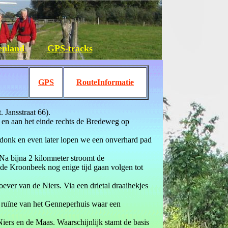
tenland
GPS-tracks
GPS
RouteInformatie
 Jansstraat 66).
n en aan het einde rechts de Bredeweg op
donk en even later lopen we een onverhard pad
Na bijna 2 kilomneter stroomt de
e Kroonbeek nog enige tijd gaan volgen tot
ever van de Niers. Via een drietal draaihekjes
e ruïne van het Genneperhuis waar een
iers en de Maas. Waarschijnlijk stamt de basis