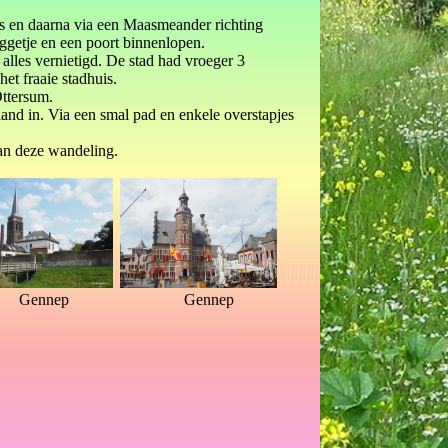
as en daarna via een Maasmeander richting
getje en een poort binnenlopen.
alles vernietigd. De stad had vroeger 3
et fraaie stadhuis.
Ottersum.
and in. Via een smal pad en enkele overstapjes
van deze wandeling.
Gennep
Gennep