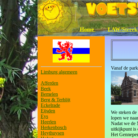
Home
LAW/Streek
Vanaf de parke
Limburg algemeen
Afferden
Beek
Bemelen
Berg & Terblijt
Eckelrade
Eijsden
We steken de 
Eys
lopen we naar
Heerlen
Nadat we de N
Herkenbosch
uitkijkpunt is
Heythuysen
Het Genneperh