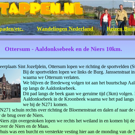
paden/etc.
Wandelingen Nederland
Reizen Bui
Ottersum - Aaldonksebeek en de Niers 10km.
erplaats Sint Jozefplein, Ottersum lopen we richting de sportvelden (St.
Bij de sportvelden lopen we links de Burg. Janssenstraat i
waarna we Ottersum verlaten.
We blijven de Bredeweg volgen tot aan het buurtschap Aal
op langs de Aaldonksebeek.
Dit pad langs de beek gaan we geruime tijd (3km) volgen. 
Aaldonksebeek in de Kroonbeek waarna we het pad langs d
we bij de N271 komen.
N271 schuin rechts over richting de Bloemenstraat en dalen af naar de o
 de brug over de Niers.
iers zijn overgestoken lopen we rechts het weiland in en komen bij d
 over de Niers en de Maas.
uis was een burcht en versterkte vesting hier aan de monding van de N