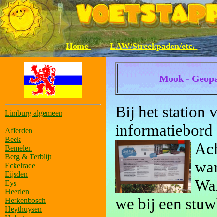
Home
LAW/Streekpaden/etc.
Mook - Geop
Bij het station
Limburg algemeen
informatiebord 
Afferden
Beek
Ach
Bemelen
Berg & Terblijt
wan
Eckelrade
Eijsden
Wan
Eys
Heerlen
we bij een stuw
Herkenbosch
Heythuysen