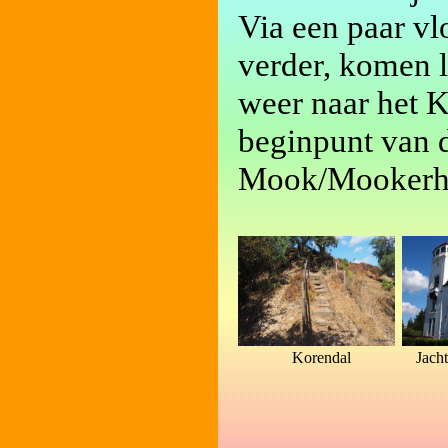
Via een paar v
verder, komen 
weer naar het K
beginpunt van d
Mook/Mookerh
Korendal
Jach