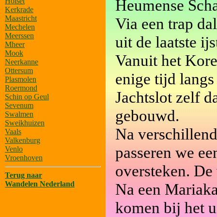
Heumense Scha
Holset
Kerkrade
Maastricht
Via een trap da
Mechelen
Meerssen
uit de laatste ijs
Mheer
Mook
Vanuit het Kor
Neerkanne
Ottersum
enige tijd lang
Plasmolen
Roermond
Jachtslot zelf d
Schin op Geul
Sevenum
gebouwd.
Swalmen
Sweikhuizen
Na verschillen
Vaals
Valkenburg
passeren we ee
Venlo
Vroenhoven
oversteken. De 
Terug naar
Wandelen Nederland
Na een Mariaka
komen bij het u