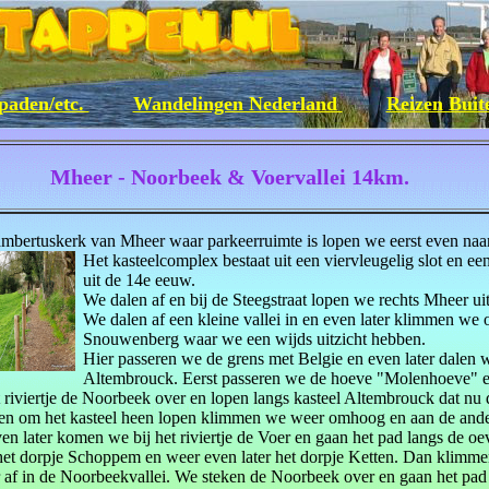
paden/etc.
Wandelingen Nederland
Reizen Bui
Mheer - Noorbeek & Voervallei 14km.
ambertuskerk van Mheer waar parkeerruimte is lopen we eerst even naar
Het kasteelcomplex bestaat uit een viervleugelig slot en e
uit de 14e eeuw.
We dalen af en bij de Steegstraat lopen we rechts Mheer uit
We dalen af een kleine vallei in en even later klimmen we
Snouwenberg waar we een wijds uitzicht hebben.
Hier passeren we de grens met Belgie en even later dalen w
Altembrouck. Eerst passeren we de hoeve "Molenhoeve" en
riviertje de Noorbeek over en lopen langs kasteel Altembrouck dat nu di
en om het kasteel heen lopen klimmen we weer omhoog en aan de ander
en later komen we bij het riviertje de Voer en gaan het pad langs de oev
het dorpje Schoppem en weer even later het dorpje Ketten. Dan klim
 af in de Noorbeekvallei. We steken de Noorbeek over en gaan het pad 