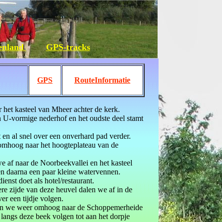
tenland
GPS-tracks
GPS
RouteInformatie
 het kasteel van Mheer achter de kerk.
en U-vormige nederhof en het oudste deel stamt
 en al snel over een onverhard pad verder.
 omhoog naar het hoogteplateau van de
e af naar de Noorbeekvallei en het kasteel
 daarna een paar kleine watervennen.
enst doet als hotel/restaurant.
e zijde van deze heuvel dalen we af in de
er een tijdje volgen.
men we weer omhoog naar de Schoppemerheide
langs deze beek volgen tot aan het dorpje