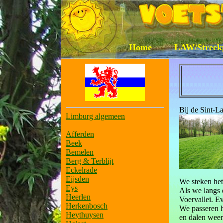
Home
LAW/Streek
Bij de Sint-L
Limburg algemeen
Afferden
Beek
Bemelen
Berg & Terblijt
Eckelrade
Eijsden
We steken het 
Eys
Als we langs 
Heerlen
Voervallei. Ev
Herkenbosch
We passeren 
Heythuysen
en dalen weer