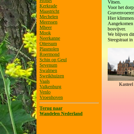
Holset
Vitsen.
Kerkrade
Voor het dorp
Maastricht
Gravenvoeren
Mechelen
Hier klimmen
Meerssen
Aangekomen bi
Mheer
bosvijver.
Mook
We blijven di
Neerkanne
Steegstraat i
Ottersum
Plasmolen
Roermond
Schin op Geul
Sevenum
Swalmen
Sweikhuizen
Vaals
Kasteel
Valkenburg
Venlo
Vroenhoven
Terug naar
Wandelen Nederland