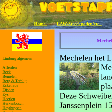
Home
LAW/Streekpaden/etc.
Mechel
Mechelen het L
Limburg algemeen
Mec
Afferden
Beek
lan
Bemelen
Berg & Terblijt
pla
Eckelrade
Eijsden
Deze Schweiberg
Eys
Heerlen
Janssenplein 1
Herkenbosch
Heythuysen