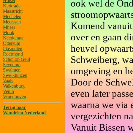
ook wel de Ond
Holset
Kerkrade
Maastricht
stroomopwaarts
Mechelen
Meerssen
Komend vanuit 
Mheer
Mook
over en gaan di
Neerkanne
Ottersum
heuvel opwaart
Plasmolen
Roermond
Schweiberg, waa
Schin op Geul
Sevenum
omgeving en he
Swalmen
Sweikhuizen
Door de Schwei
Vaals
Valkenburg
even later pass
Venlo
Vroenhoven
waarna we via e
Terug naar
Wandelen Nederland
vergezichten na
Vanuit Bissen 