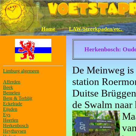
Home
LAW/Streekpaden/etc.
Herkenbosch: Oude
De Meinweg is 
Limburg algemeen
station Roermo
Afferden
Beek
Duitse Brüggen 
Bemelen
Berg & Terblijt
de Swalm naar h
Eckelrade
Eijsden
Maa
Eys
Heerlen
van
Herkenbosch
Heythuysen