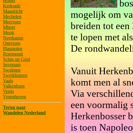
bos
Holset
Kerkrade
Maastricht
mogelijk om va
Mechelen
Meerssen
breiden tot een
Mheer
Mook
te lopen met a
Neerkanne
Ottersum
De rondwandeli
Plasmolen
Roermond
Schin op Geul
Sevenum
Vanuit Herkenb
Swalmen
Sweikhuizen
komt men al sn
Vaals
Valkenburg
Via verschille
Venlo
Vroenhoven
een voormalig 
Terug naar
Wandelen Nederland
Herkenbosser ba
is toen Napole