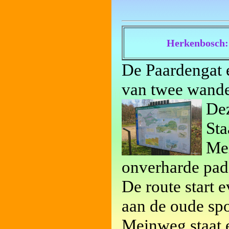
Herkenbosch:
De Paardengat 
van twee wande
Dez
Sta
Mei
onverharde pad
De route start 
aan de oude sp
Meinweg staat 