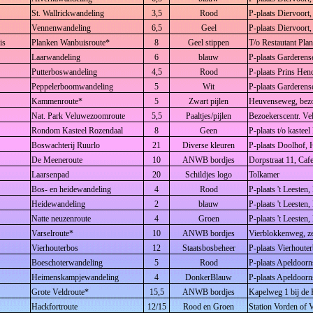
St. Wallrickwandeling
3,5
Rood
P-plaats Diervoort
Vennenwandeling
6,5
Geel
P-plaats Diervoort
is
Planken Wanbuisroute*
8
Geel stippen
T/o Restautant Pl
Laarwandeling
6
blauw
P-plaats Garderen
Putterboswandeling
4,5
Rood
P-plaats Prins He
Peppelerboomwandeling
5
Wit
P-plaats Garderen
Kammenroute*
5
Zwart pijlen
Heuvenseweg, bezo
Nat. Park Veluwezoomroute
5,5
Paaltjes/pijlen
Bezoekerscentr. 
Rondom Kasteel Rozendaal
8
Geen
P-plaats t/o kastee
Boswachterij Ruurlo
21
Diverse kleuren
P-plaats Doolhof,
De Meeneroute
10
ANWB bordjes
Dorpstraat 11, Caf
Laarsenpad
20
Schildjes logo
Tolkamer
Bos- en heidewandeling
4
Rood
P-plaats 't Leeste
Heidewandeling
2
blauw
P-plaats 't Leeste
Natte neuzenroute
4
Groen
P-plaats 't Leeste
Varselroute*
10
ANWB bordjes
Vierblokkenweg, ze
Vierhouterbos
12
Staatsbosbeheer
P-plaats Vierhoute
Boeschoterwandeling
5
Rood
P-plaats Apeldoorn
Heimenskampjewandeling
4
DonkerBlauw
P-plaats Apeldoorn
Grote Veldroute*
15,5
ANWB bordjes
Kapelweg 1 bij de 
Hackfortroute
12/15
Rood en Groen
Station Vorden of