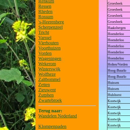
Renkum
Groesbeek
Ressen
Groesbeek
Rheden
Groesbeek
Rossum
's-Heerenberg
Groesbeek
Scherpenzeel
Haaksbergen
Tricht
Hoenderloo
Varssel
Hoenderloo
Vierhouten
Hoenderloo
Voorthuizen
Hoenderloo
Vorden
Wageningen
Hoenderloo
Wekerom
Holten/Vorden
Winterswijk
Hoog-Buurlo
Wolfheze
Hoog-Buurlo
Zaltbommel
Huissen
Zetten
Huissen
Zieuwent
Zutphen
Hulshorst
Zwartebroek
Kootwijk
Kootwijk
Terug naar:
Kootwijk
Wandelen Nederland
Kootwijk
Kootwijk
Klompenpaden