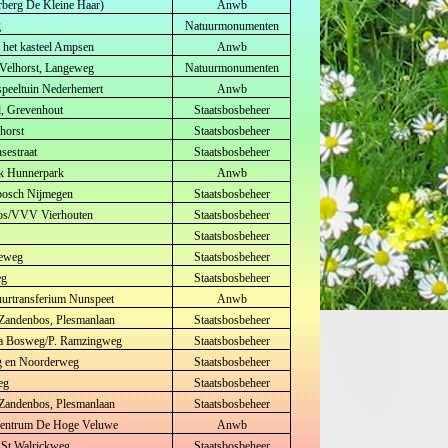
rberg De Kleine Haar)
Anwb
g
Natuurmonumenten
 het kasteel Ampsen
Anwb
g Velhorst, Langeweg
Natuurmonumenten
 speeltuin Nederhemert
Anwb
ll, Grevenhout
Staatsbosbeheer
horst
Staatsbosbeheer
sestraat
Staatsbosbeheer
osk Hunnerpark
Anwb
bosch Nijmegen
Staatsbosbeheer
bos/VVV Vierhouten
Staatsbosbeheer
Staatsbosbeheer
seweg
Staatsbosbeheer
eg
Staatsbosbeheer
tuurtransferium Nunspeet
Anwb
Zandenbos, Plesmanlaan
Staatsbosbeheer
ha Bosweg/P. Ramzingweg
Staatsbosbeheer
g en Noorderweg
Staatsbosbeheer
eg
Staatsbosbeheer
Zandenbos, Plesmanlaan
Staatsbosbeheer
entrum De Hoge Veluwe
Anwb
, St Walrickweg
Staatsbosbeheer