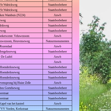
, St Walrickweg
Staatsbosbeheer
, St Walrickweg
Staatsbosbeheer
anken Wambuis (N224)
Anwb
seweg
Staatsbosbeheer
ndrikweg
Staatsbosbeheer
seweg
Staatsbosbeheer
ekerscentr. Veluwezoom
Anwb
Veluwezoom, Heuvenseweg
Natuurmonumenten
l Rozendaal
Anwb
 Hengeloseweg
Staatsbosbeheer
e De Luifel
Anwb
Anwb
n, Hoenderloseweg
Staatsbosbeheer
n, Hoenderloseweg
Staatsbosbeheer
n, Hoenderloseweg
Staatsbosbeheer
vensprong bij Huize Zelle
Anwb
rbos Gortelseweg
Staatsbosbeheer
sestraat
Staatsbosbeheer
sestraat
Staatsbosbeheer
Kapel van het kasteel
Anwb
 VVV Vorden, Kerkstraat
Natuurmonumenten