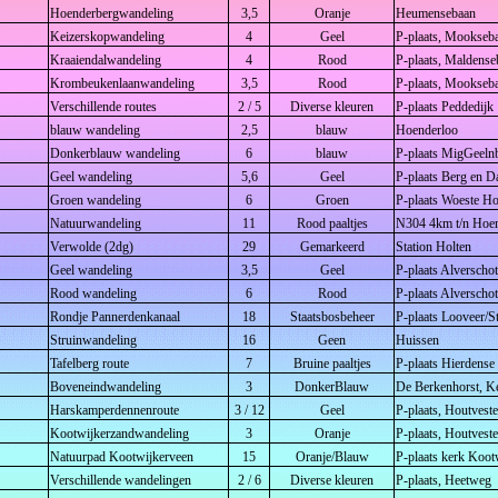
Hoenderbergwandeling
3,5
Oranje
Heumensebaan
Keizerskopwandeling
4
Geel
P-plaats, Mookseb
Kraaiendalwandeling
4
Rood
P-plaats, Maldense
Krombeukenlaanwandeling
3,5
Rood
P-plaats, Mookseb
Verschillende routes
2 / 5
Diverse kleuren
P-plaats Peddedijk
blauw wandeling
2,5
blauw
Hoenderloo
Donkerblauw wandeling
6
blauw
P-plaats MigGeel
Geel wandeling
5,6
Geel
P-plaats Berg en 
Groen wandeling
6
Groen
P-plaats Woeste H
Natuurwandeling
11
Rood paaltjes
N304 4km t/n Hoend
Verwolde (2dg)
29
Gemarkeerd
Station Holten
Geel wandeling
3,5
Geel
P-plaats Alversch
Rood wandeling
6
Rood
P-plaats Alversch
Rondje Pannerdenkanaal
18
Staatsbosbeheer
P-plaats Looveer/
Struinwandeling
16
Geen
Huissen
Tafelberg route
7
Bruine paaltjes
P-plaats Hierdense
Boveneindwandeling
3
DonkerBlauw
De Berkenhorst, K
Harskamperdennenroute
3 / 12
Geel
P-plaats, Houtvest
Kootwijkerzandwandeling
3
Oranje
P-plaats, Houtvest
Natuurpad Kootwijkerveen
15
Oranje/Blauw
P-plaats kerk Koot
Verschillende wandelingen
2 / 6
Diverse kleuren
P-plaats, Heetweg