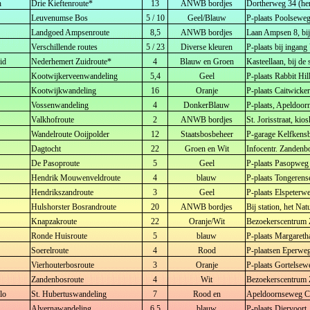
h
Drie Kieftenroute*
13
ANWB bordjes
Dortherweg 34 (he
Leuvenumse Bos
5 / 10
Geel/Blauw
P-plaats Poolsewe
Landgoed Ampsenroute
8,5
ANWB bordjes
Laan Ampsen 8, bij
Verschillende routes
5 / 23
Diverse kleuren
P-plaats bij ingan
id
Nederhemert Zuidroute*
4
Blauw en Groen
Kasteellaan, bij de
Kootwijkerveenwandeling
5,4
Geel
P-plaats Rabbit Hi
Kootwijkwandeling
16
Oranje
P-plaats Caitwicker
Vossenwandeling
4
DonkerBlauw
P-plaats, Apeldoorn
Valkhofroute
2
ANWB bordjes
St. Jorisstraat, ki
Wandelroute Ooijpolder
12
Staatsbosbeheer
P-garage Kelfkens
Dagtocht
22
Groen en Wit
Infocentr. Zanden
De Pasoproute
5
Geel
P-plaats Pasopweg
Hendrik Mouwenveldroute
4
blauw
P-plaats Tongeren
Hendrikszandroute
3
Geel
P-plaats Elspeterw
Hulshorster Bosrandroute
20
ANWB bordjes
Bij station, het Na
Knapzakroute
22
Oranje/Wit
Bezoekerscentrum 
Ronde Huisroute
5
blauw
P-plaats Margaret
Soerelroute
4
Rood
P-plaatsen Eperwe
Vierhouterbosroute
3
Oranje
P-plaats Gortelsew
Zandenbosroute
4
Wit
Bezoekerscentrum 
lo
St. Hubertuswandeling
7
Rood en
Apeldoornseweg C
Alvernawandeling
6,5
blauw
P-plaats Diervoort