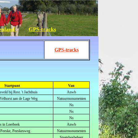
tenland
GPS-tracks
GPS-tracks
Startpunt
Van
eld bij Rest. 't Jachthuis
Anwb
g Velhorst aan de Lage Weg
Natuurmonumenten
Ns
Ns
Ns
ts in Loerbeek
Anwb
't Peeske, Peeskesweg
Natuurmonumenten
Staatsbosbeheer