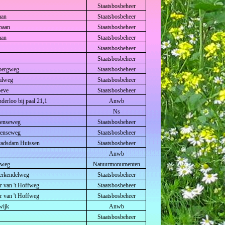
Staatsbosbeheer
aan
Staatsbosbeheer
baan
Staatsbosbeheer
aan
Staatsbosbeheer
Staatsbosbeheer
Staatsbosbeheer
nbergweg
Staatsbosbeheer
Dalweg
Staatsbosbeheer
oeve
Staatsbosbeheer
erloo bij paal 21,1
Anwb
Ns
otenseweg
Staatsbosbeheer
otenseweg
Staatsbosbeheer
Stadsdam Huissen
Staatsbosbeheer
Anwb
 weg
Natuurmonumenten
erkendelweg
Staatsbosbeheer
er van 't Hoffweg
Staatsbosbeheer
er van 't Hoffweg
Staatsbosbeheer
wijk
Anwb
Staatsbosbeheer