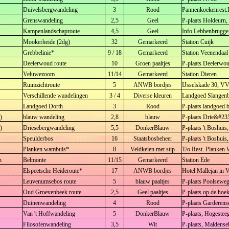
Duivelsbergwandeling
3
Rood
Pannenkoekenrest.
Grenswandeling
2,5
Geel
P-plaats Holdeurn
Kampenlandschaproute
4,5
Geel
Info Lebbenbrugge
Mookerheide (2dg)
32
Gemarkeerd
Station Cuijk
Grebbelinie*
9 / 18
Gemarkeerd
Station Veenendaa
Deelerwoud route
10
Groen paaltjes
P-plaats Deelerwo
Veluwezoom
11/14
Gemarkeerd
Station Dieren
Ruimzichtroute
5
ANWB bordjes
IJsselskade 30, V
Verschillende wandelingen
3 / 4
Diverse kleuren
Landgoed Slangenb
Landgoed Dorth
3
Rood
P-plaats landgoed b
)
blauw wandeling
2,8
blauw
P-plaats Drie&#23
)
Driesebergwandeling
5,5
DonkerBlauw
P-plaats 't Boshuis
Speulderbos
16
Staatsbosbeheer
P-plaats 't Boshuis
Planken wambuis*
8
Veldkeien met stip
T/o Rest. Planken
n
Belmonte
11/15
Gemarkeerd
Station Ede
Elspeetsche Heideroute*
17
ANWB bordjes
Hotel Mallejan in 
Leuvenumsebos route
5
blauw paaltjes
P-plaats Poolsewe
Oud Groevenbeek route
2,5
Geel paaltjes
P-plaats op de hoe
Duinenwandeling
4
Rood
P-plaats Garderen
Van 't Hoffwandeling
5
DonkerBlauw
P-plaats, Hogestee
Filosofenwandeling
3,5
Wit
P-plaats, Maldense