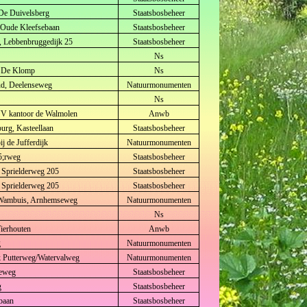
De Duivelsberg
Staatsbosbeheer
, Oude Kleefsebaan
Staatsbosbeheer
, Lebbenbruggedijk 25
Staatsbosbeheer
Ns
l De Klomp
Ns
ud, Deelenseweg
Natuurmonumenten
Ns
VV kantoor de Walmolen
Anwb
urg, Kasteellaan
Staatsbosbeheer
ij de Jufferdijk
Natuurmonumenten
5;rweg
Staatsbosbeheer
, Sprielderweg 205
Staatsbosbeheer
, Sprielderweg 205
Staatsbosbeheer
 Wambuis, Arnhemseweg
Natuurmonumenten
Ns
Vierhouten
Anwb
g
Natuurmonumenten
k Putterweg/Watervalweg
Natuurmonumenten
seweg
Staatsbosbeheer
g
Staatsbosbeheer
baan
Staatsbosbeheer