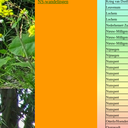
NS-wandelingen
Kring van Dort
Leuvenum
Lochem
Lochem
Nederhemert Zu
Nieuw-Milligen
Nieuw-Milligen
Nieuw-Milligen
Nijmegen
Nijmegen
Nunspeet
Nunspeet
Nunspeet
Nunspeet
Nunspeet
Nunspeet
Nunspeet
Nunspeet
Nunspeet
Nunspeet
Otterlo/Hoender
Overasselt