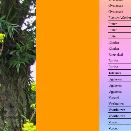
Overasselt
Overasselt
Planken Wambu
Putten
Putten
Putten
Rheden
Rheden
Rozendaal
Ruurlo
Ruurlo
Tolkamer
Ugchelen
Ugchelen
Ugchelen
Varssel
Vierhouten
Voorthuizen
Voorthuizen
Vorden
Vorden