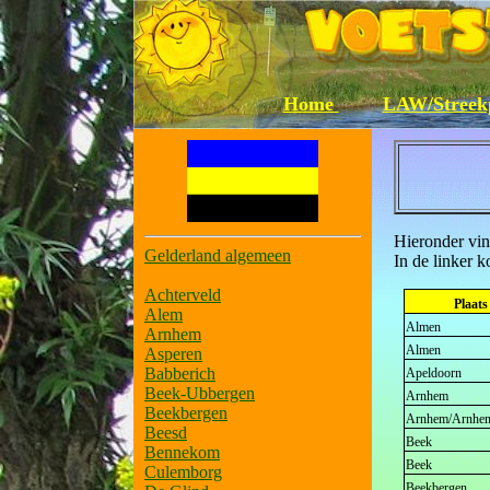
Home
LAW/Streek
Hieronder vin
Gelderland algemeen
In de linker 
Achterveld
Plaats
Alem
Almen
Arnhem
Almen
Asperen
Babberich
Apeldoorn
Beek-Ubbergen
Arnhem
Beekbergen
Arnhem/Arnhe
Beesd
Beek
Bennekom
Beek
Culemborg
Beekbergen