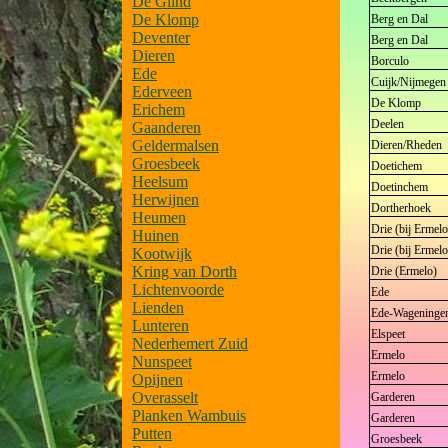
De Glind
De Klomp
Berg en Dal
Deventer
Berg en Dal
Dieren
Borculo
Ede
Cuijk/Nijmegen
Ederveen
De Klomp
Erichem
Deelen
Gaanderen
Geldermalsen
Dieren/Rheden
Groesbeek
Doetichem
Heelsum
Doetinchem
Herwijnen
Dortherhoek
Heumen
Drie (bij Ermelo
Huinen
Drie (bij Ermelo
Kootwijk
Kring van Dorth
Drie (Ermelo)
Lichtenvoorde
Ede
Lienden
Ede-Wageninge
Lunteren
Elspeet
Nederhemert Zuid
Ermelo
Nunspeet
Ermelo
Opijnen
Overasselt
Garderen
Planken Wambuis
Garderen
Putten
Groesbeek