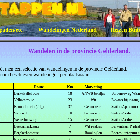
paden/etc.
Wandelingen Nederland
Reizen Bui
Wandelen in de provincie Gelderland.
dt men een selectie van wandelingen in de provincie Gelderland.
kolom beschreven wandelingen per plaatsnaam.
Route
Km
Markering
Berkelvalleiroute
18
ANWB bordjes
Vordenseweg Warnsv
Velhorstroute
23
Wit
P-plaats bij ingan
Kroondomein (2dg)
37
Gemarkeerd
Station Apeldoorn
Stenen Tafel
10
Gemarkeerd
Station Arnhem
m
Westerbouwing
15
Gemarkeerd
Station Arnhem
Beekermarkroute
7
Wit paaltjes
Berkenlaan, P-plaa
Bergherbosroute
7
Rood pijlen
Bosrest. infopunt 
Rood wandeling
3,5
Rood
P-plaats N788