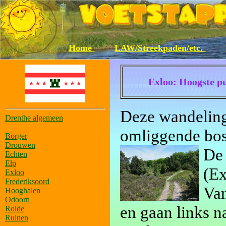
Home
LAW/Streekpaden/etc.
Exloo: Hoogste p
Deze wandeling
Drenthe algemeen
omliggende bos
Borger
Drouwen
De 
Echten
Elp
(Ex
Exloo
Frederiksoord
Van
Hooghalen
Odoorn
en gaan links n
Rolde
Ruinen